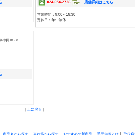
ら
024-954-2728
店舗詳細はこちら
営業時間：9:00～18:30
定休日：年中無休
中田10－8
ら
｜
上に戻る
｜
商品名から探す
売れ筋から探す
おすすめの新商品
手元供養とは
取扱店