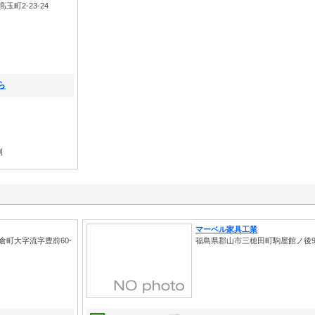
町2-23-24
ら
側
マーベル家具工業
倉町大字流字豊前60-
福島県郡山市三穂田町駒屋館ノ後9