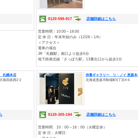
0120-596-917
店舗詳細はこちら
営業時間：10:00～18:00
定 休 日：年末年始のみ（12/28～1/4）
＜アクセス＞
電車の場合
JR「札幌駅」南口より徒歩5分
地下鉄南北線「さっぽろ駅」13番出口から徒歩1分
 札幌本店
供養ギャラリー リ・ノイ 恵庭本
南四条西2-2
北海道恵庭市駒場町6丁目4-6
ら
0120-305-194
店舗詳細はこちら
営業時間 10：00～18：00（火曜定休）
定 休 日：火曜日