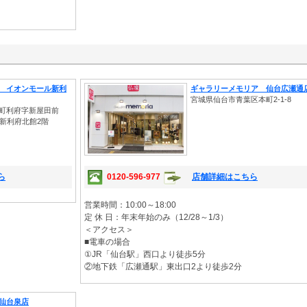
 イオンモール新利
ギャラリーメモリア 仙台広瀬通
宮城県仙台市青葉区本町2-1-8
町利府字新屋田前
ル新利府北館2階
ら
0120-596-977
店舗詳細はこちら
営業時間：10:00～18:00
定 休 日：年末年始のみ（12/28～1/3）
＜アクセス＞
■電車の場合
①JR「仙台駅」西口より徒歩5分
②地下鉄「広瀬通駅」東出口2より徒歩2分
仙台泉店