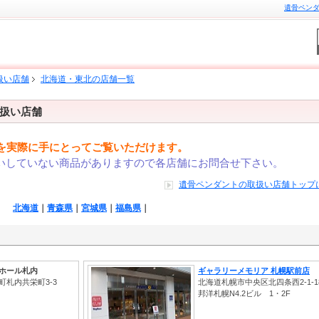
遺骨ペンダン
扱い店舗
北海道・東北の店舗一覧
扱い店舗
を実際に手にとってご覧いただけます。
いしていない商品がありますので各店舗にお問合せ下さい。
遺骨ペンダントの取扱い店舗トップ
北海道
｜
青森県
｜
宮城県
｜
福島県
｜
ホール札内
ギャラリーメモリア 札幌駅前店
札内共栄町3-3
北海道札幌市中央区北四条西2-1-
邦洋札幌N4.2ビル 1・2F