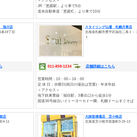
＜アクセス＞
JR「恵庭駅」より車で5分
道央自動車道「恵庭IC」より車で10分
 旭川店
スタイリング仏壇 札幌月寒店
条19丁目
北海道札幌市豊平区福住二条１－
１
ら
011-859-1234
店舗詳細はこちら
営業時間：10：00～18：00
定 休 日：水曜日(祝日の場合は営業)・年末年始
＜アクセス＞
地下鉄東豊線「福住駅」3番出口から徒歩1分
国道36号線沿いイトーヨーカドー隣、札幌ドームすぐ
館店
大師堂佛壇店 苫小牧店
4-11
北海道苫小牧市双葉町3-25-13