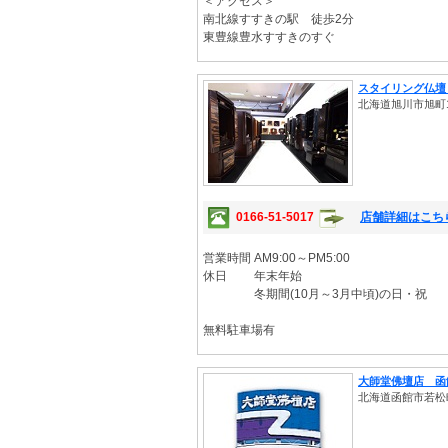
＜アクセス＞
南北線すすきの駅 徒歩2分
東豊線豊水すすきのすぐ
スタイリング仏壇
北海道旭川市旭町1
0166-51-5017
店舗詳細はこち
営業時間 AM9:00～PM5:00
休日 年末年始
冬期間(10月～3月中頃)の日・祝
無料駐車場有
大師堂佛壇店 函
北海道函館市若松町