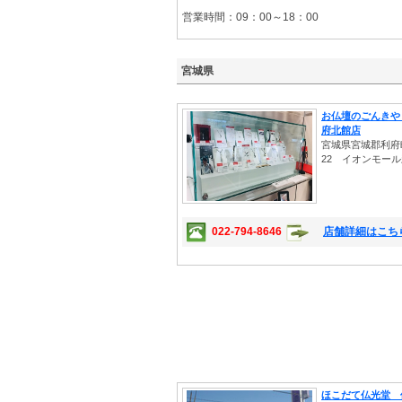
営業時間：09：00～18：00
宮城県
お仏壇のごんきや
府北館店
宮城県宮城郡利府
22 イオンモー
022-794-8646
店舗詳細はこち
ほこだて仏光堂 