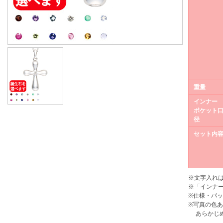
重量
インナー
ポケット
径
セット内
※文字入れ
※「インナ
※仕様・パ
※写真の色
あらかじめ