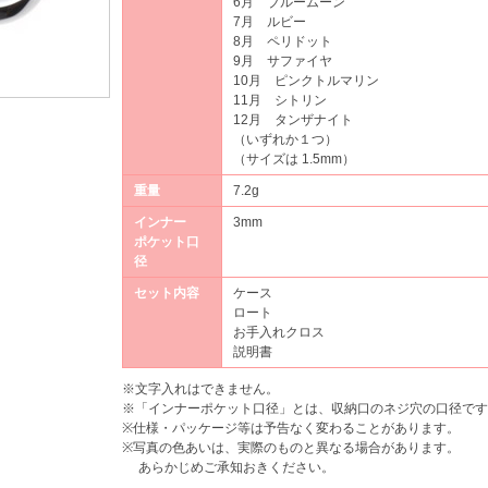
6月 ブルームーン
7月 ルビー
8月 ペリドット
9月 サファイヤ
10月 ピンクトルマリン
11月 シトリン
12月 タンザナイト
（いずれか１つ）
（サイズは 1.5mm）
重量
7.2g
インナー
3mm
ポケット口
径
セット内容
ケース
ロート
お手入れクロス
説明書
※文字入れはできません。
※「インナーポケット口径」とは、収納口のネジ穴の口径です
※仕様・パッケージ等は予告なく変わることがあります。
※写真の色あいは、実際のものと異なる場合があります。
あらかじめご承知おきください。