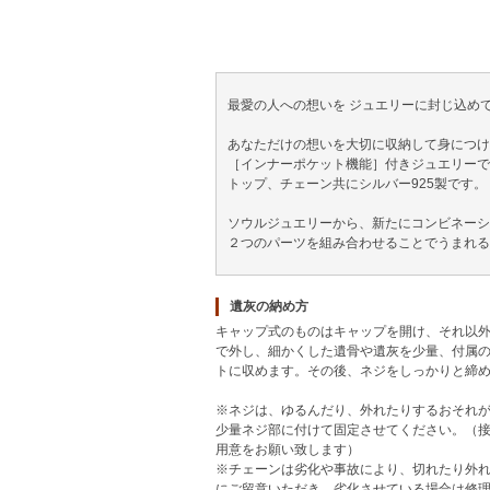
最愛の人への想いを ジュエリーに封じ込め
あなただけの想いを大切に収納して身につけ
［インナーポケット機能］付きジュエリーで
トップ、チェーン共にシルバー925製です。
ソウルジュエリーから、新たにコンビネーシ
２つのパーツを組み合わせることでうまれる
遺灰の納め方
キャップ式のものはキャップを開け、それ以
で外し、細かくした遺骨や遺灰を少量、付属
トに収めます。その後、ネジをしっかりと締
※ネジは、ゆるんだり、外れたりするおそれ
少量ネジ部に付けて固定させてください。（
用意をお願い致します）
※チェーンは劣化や事故により、切れたり外
にご留意いただき、劣化させている場合は修