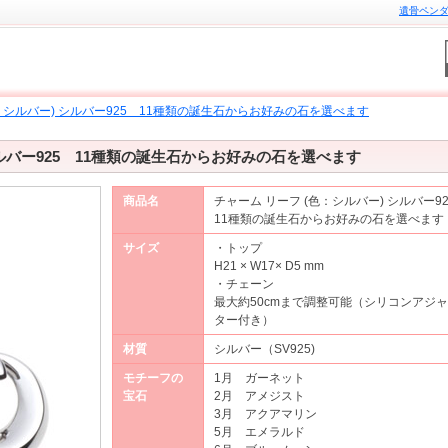
遺骨ペンダン
色：シルバー) シルバー925 11種類の誕生石からお好みの石を選べます
シルバー925 11種類の誕生石からお好みの石を選べます
商品名
チャーム リーフ (色：シルバー) シルバー9
11種類の誕生石からお好みの石を選べます
サイズ
・トップ
H21 × W17× D5 mm
・チェーン
最大約50cmまで調整可能（シリコンアジ
ター付き）
材質
シルバー（SV925)
モチーフの
1月 ガーネット
宝石
2月 アメジスト
3月 アクアマリン
5月 エメラルド