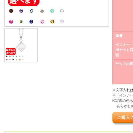
重量
インナー
ポケット
径
セット内
※文字入れ
※「インナ
※写真の色
あらかじめ