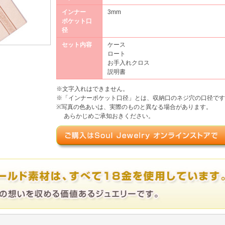
インナー
3mm
ポケット口
径
セット内容
ケース
ロート
お手入れクロス
説明書
※文字入れはできません。
※「インナーポケット口径」とは、収納口のネジ穴の口径です
※写真の色あいは、実際のものと異なる場合があります。
あらかじめご承知おきください。