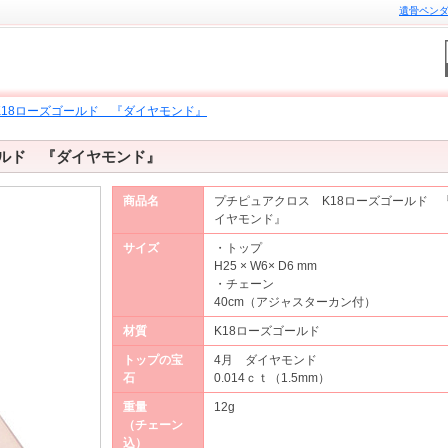
遺骨ペンダン
18ローズゴールド 『ダイヤモンド』
ールド 『ダイヤモンド』
商品名
プチピュアクロス K18ローズゴールド 
イヤモンド』
サイズ
・トップ
H25 × W6× D6 mm
・チェーン
40cm（アジャスターカン付）
材質
K18ローズゴールド
トップの宝
4月 ダイヤモンド
石
0.014ｃｔ（1.5mm）
重量
12g
（チェーン
込）