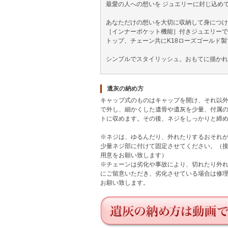
最愛の人への想いを ジュエリーに封じ込め
あなただけの想いを大切に収納して身につけ
［インナーポケット機能］付きジュエリーで
トップ、チェーン共にK18ローズゴールド製
シンプルでスタイリッシュ。おもてに描かれ
遺灰の納め方
キャップ式のものはキャップを開け、それ以
で外し、細かくした遺骨や遺灰を少量、付属
トに収めます。その後、ネジをしっかりと締
※ネジは、ゆるんだり、外れたりするおそれ
少量ネジ部に付けて固定させてください。（
用意をお願い致します）
※チェーンは劣化や事故により、切れたり外
にご留意いただき、劣化させている場合は修
お願い致します。