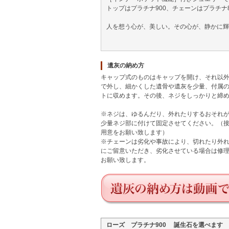
トップはプラチナ900、チェーンはプラチナ
人を想う心が、美しい。その心が、静かに輝
遺灰の納め方
キャップ式のものはキャップを開け、それ以
で外し、細かくした遺骨や遺灰を少量、付属
トに収めます。その後、ネジをしっかりと締
※ネジは、ゆるんだり、外れたりするおそれ
少量ネジ部に付けて固定させてください。（
用意をお願い致します）
※チェーンは劣化や事故により、切れたり外
にご留意いただき、劣化させている場合は修
お願い致します。
ローズ プラチナ900 誕生石を選べます