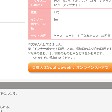
（サイズは
10月 ピンクトルマリン 11月 シトリン
1.3mm）
12月 タンザナイト
重量
7.2g
インナー
3mm
ポケット口
径
セット内容
ケース、ロート、お手入れクロス、説明書
※文字入れはできません。
※「インナーポケット口径」とは、収納口のネジ穴の口径です
※写真の色あいは、実際のものと異なる場合があります。
あらかじめご承知おきください。
て身につける。
られる。
す。