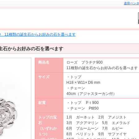
遺骨ペンダン
0 11種類の誕生石からお好みの石を選べます
誕生石からお好みの石を選べます
商品名
ローズ プラチナ900
11種類の誕生石からお好みの石を選べます
サイズ
・トップ
H18 × W11× D6 mm
・チェーン
40cm（アジャスターカン付）
材質
・トップ Pｔ900
・チェーン Pt850
トップの宝
1月 ガーネット 2月 アメジスト
石
3月 アクアマリン 5月 エメラルド
（いずれか
6月 ブルームーン 7月 ルビー
１つ）
8月 ペリドット 9月 サファイヤ